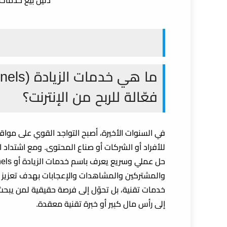
دليل بيع خدمات
4. هل أحتاج رأس مال كبير للبدء؟
5. ما هي أفضل منصات التواصل الاجتماعي لبيع خدمات الزيادة؟
6. كيف أختار أفضل لوحة SMM Panels؟
7. هل يمكن التسويق بدون إعلانات مدفوعة؟
8. ما هي أهم نصائح لضمان استمرار المشروع وزيادة الأرباح؟
فعّالة للربح من الإنترنت؟
9. هل يمكن دمج هذا المجال مع مصادر أخرى للربح من الإنترنت؟
خلاصة المقال: بيع خدمات الزيادة (SMM Panels) وتحقيق الربح من الإنترنت
في السنوات الأخيرة، أصبح التواجد القوي على مواقع
حل عملي وسريع يعرف باسم
خدمات الزيادة أو SMM Panels
والمشتركين والمشاهدات والإعجابات بهدف تعزيز ا
خدمات تقنية، بل تحوّل إلى فرصة حقيقية لمن يبح
إلى رأس مال كبير أو خبرة تقنية معقدة.