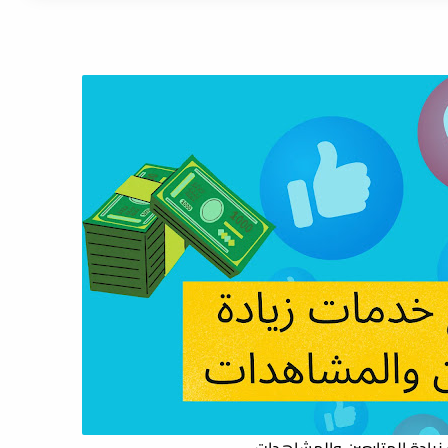
يادة؟ أرقام واقعية واستراتيجيات مضاعفة الدخل