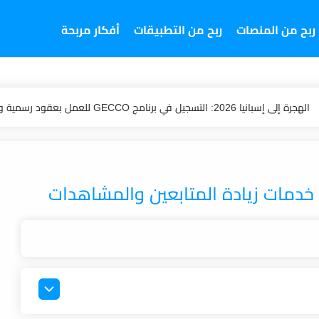
ربح من المنصات
ربح من التطبيقات
أفكار مربحة
الهجرة إلى إسبانيا 2026: التسجيل في برنامج GECCO للعمل بعقود رسمية ورواتب تصل 1800 يورو
الربح من الإنترنت 2026: دليل بيع خدمات زيادة المتابعين والمشاهدات
فتح باب تقديم الطلبات في برنامج التطوّع لبطولة كأس العالم FIFA 2026
فرصة عمل في كندا: مطلوب حلاق براتب 37 دولار في الساعة وطريقك لتحقيق دخل قوي في الخارج
شروط التسجيل في المبادرة الوطنية للتنمية البشرية لدعم المشاريع بالمغرب 2026