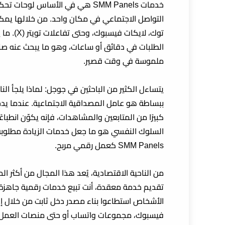
خدمات SMM Panels هي في الأساس ل
التواصل الاجتماعي في مكان واحد. من خلالها يمك
توك، لايك
الطلبات في دقائق أو ساعات، وهو ما يبحث عنه صنا
ملموسة في وقت قصير.
يتساءل الكثير من الباحثين في جوجل: لماذا يلجأ الن
ببساطة هو عامل
المصداقية الاجتماعية
. عندما يد
كبيرًا من المتابعين والمشاهدات، فإنه يكوّن انطباعًا 
السلوك النفسي هو ما جعل خدمات الزيادة مطلوبة ب
SMM Panels
كعمل رقمي مربح.
من الناحية الاقتصادية، يُعد هذا المجال من أكثر الم
تقديم خدمة معقدة، أنت تبيع خدمات رقمية جاهزة 
الأشخاص استطاعوا بناء مصدر دخل ثابت من خلال إع