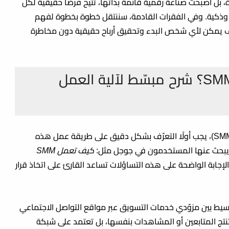
، بل أصبحت صناعة رقمية قائمة بذاتها، تتيح فرصًا حقيقية لكل
وذكية. وفي الفقرات القادمة، سننتقل خطوة بخطوة لفهم
 المنصات، وكيف يمكن لأي شخص البدء وتحقيق أرباح حقيقية دون مخاطرة
كيف تعمل لوحات SMM Panels؟ شرح مبسّط لآلية العمل
، يجب أولًا التعرّف بشكل دقيق على طريقة عمل هذه
لتي يبحث عنها المستخدمون في جوجل مثل:
كيف تعمل SMM
لإجابة الواضحة على هذه التساؤلات تساعد القارئ على اتخاذ قرار
 تعمل كوسيط بين مزوّدي خدمات التسويق عبر مواقع التواصل الاجتماعي
ا تنتج المتابعين أو المشاهدات بنفسها، بل تعتمد على شبكة