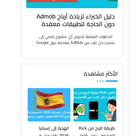
دليل الخبراء لزيادة أرباح Admob
دون الحاجة لتطبيقات معقدة
الخطوات العملية لتحويل أي مشروع رقمي إلى
مصدر دخل ثابت من AdMob مقدمة حول Google
AdMob وإمكانية الربح بدون تطبيقات في عالم الربح
من الإنت...
الأكثر مشاهدة
طريقة الربح من Kick
الهجرة إلى إسبانيا
للمبتدئين: دليل كامل
2026: التسجيل في