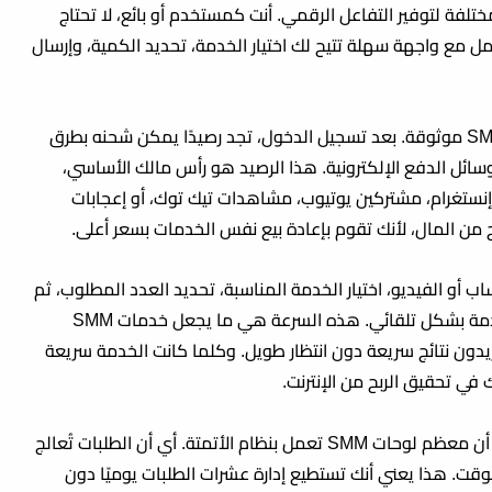
لفة لتوفير التفاعل الرقمي. أنت كمستخدم أو بائع، لا تحتاج
مل مع واجهة سهلة تتيح لك اختيار الخدمة، تحديد الكمية، وإرسال
تبدأ عملية العمل عادة بإنشاء حساب داخل لوحة SMM موثوقة. بعد تسجيل الدخول، تجد رصيدًا يمكن شحنه بطرق
وسائل الدفع الإلكترونية. هذا الرصيد هو رأس مالك الأساسي،
نستغرام، مشتركين يوتيوب، مشاهدات تيك توك، أو إعجابات
ح من المال
، لأنك تقوم بإعادة بيع نفس الخدمات بسعر أعلى.
اب أو الفيديو، اختيار الخدمة المناسبة، تحديد العدد المطلوب، ثم
تأكيد الطلب. خلال دقائق أو ساعات، يبدأ تنفيذ الخدمة بشكل تلقائي. هذه السرعة هي ما يجعل خدمات SMM
ين يريدون نتائج سريعة دون انتظار طويل. وكلما كانت الخدمة سريعة
صك في تحقيق
الربح من الإنترنت
.
من النقاط المهمة التي يجب توضيحها للقارئ هي أن معظم لوحات SMM تعمل بنظام الأتمتة. أي أن الطلبات تُعالج
لوقت. هذا يعني أنك تستطيع إدارة عشرات الطلبات يوميًا دون