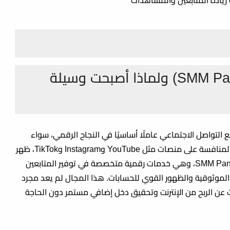
 زيادة المتابعين والمشاهدات
ما هي خدمات الزيادة (SMM Panels) ولماذا أصبحت وسيلة
 التواصل الاجتماعي عاملًا أساسيًا في النجاح الرقمي، سواء
للأفراد أو الشركات أو صناع المحتوى. ومع اشتداد المنافسة على منصات مثل YouTube وInstagram وTikTok، ظهر
، وهي خدمات رقمية متخصصة في توفير المتابعين
لموثوقية والظهور القوي للحسابات. هذا المجال لم يعد مجرد
ث عن
الربح من الإنترنت
وتحقيق
دخل إضافي مستمر
دون الحاجة