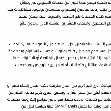
وحات تحكم رقمية تجمع عددًا كبيرًا من خدمات التسويق عبر وسائل
ن طلب زيادة متابعين إنستغرام، مشتركين يوتيوب، مشاهدات تيك
ات فيسبوك، وحتى تفاعلات تويتر (X). ما يميز هذه الخدمات هو السرعة والمرونة، حيث يمكن تنفيذ
ع المحتوى وأصحاب المشاريع الناشئة الذين يريدون نتائج
اس إلى شراء المتابعين بدل الاعتماد على النمو الطبيعي؟ الجواب
خل مستخدم جديد إلى قناة يوتيوب أو حساب إنستغرام ويجد عددًا
إيجابيًا تلقائيًا، مما يزيد من احتمال المتابعة أو الاشتراك. هذا
شدة، وبالتالي فتح الباب أمام من يريد
الربح من بيع خدمات
جالات التي تتيح الربح من المال بطريقة ذكية. فبدل إنشاء منتج أو
بسعر أعلى من سعر الشراء، وتحقق الفرق كربح صافٍ. الكثير من
ادة بيع خدمات الزيادة فقط، سواء عبر مواقع إلكترونية، صفحات
فيسبوك، مجموعات واتساب أو حتى منصات العمل الحر. وهذا ما يجعل SMM Panels خيارًا مناسبًا لكل من