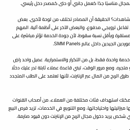
مجال مناسبًا جدًا كعمل جانبي أو حتى كمصدر دخل رئيسي.
لمشاهدات؟ الحقيقة أن المصادر تختلف من لوحة لأخرى. بعض
فاعل ترويجي مدفوع، والبعض الآخر على أنظمة آلية. المهم
ت مستقرة وبأقل نسبة سقوط، لأن جودة الخدمة تؤثر مباشرة على
لجيدين داخل عالم SMM Panels.
 خدمة واحدة فقط، بل من التكرار والاستمرارية. عميل واحد راضٍ
ره. ومع مرور الوقت، تبني قاعدة عملاء ثابتة تدر عليك دخلًا
ح طرق
الربح من المال عبر الإنترنت
، لأنها تعتمد على الطلب المتجدد
 يمكنك استهداف فئات مختلفة من العملاء، من أصحاب القنوات
 ميزانيتها واحتياجاتها، ومع التنويع في الخدمات، تزيد فرص البيع
ه أي شخص يريد دخول مجال
الربح من الإنترنت
دون قيود صارمة.