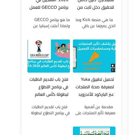
لتحقيق دخل ثابت من
برنامج GECCO للعمل
الانترنيت
بعقود رسمية ورواتب
ما هي منصة Kick وما
ما هو برنامج GECCO
تصل 1800 يورو
الذي يميزها عن باقي
ولماذا أعلنت إسبانيا عن
منصات البث المباشر؟
استقطاب 25 ألف عامل
تعتبر منصة Kick واحدة
أجنبي في 2026؟ الهجرة
من أسرع منصات البث
إلى إسبانيا 2026 في
المباشر نموًا خلال السنوات
السنوات الأخيرة أصبحت
الأخيرة...
الهجرة القان...
تحميل تطبيق Yuka
فتح باب تقديم الطلبات
لمعرفة صحة المنتجات
في برنامج التطوّع
عبر الباركود للأندرويد
لبطولة كأس العالم
والآيفون
FIFA 2026
مقدمة عن أهمية
فتح باب تقديم الطلبات
معرفة تأثير المنتجات على
في برنامج التطوّع لبطولة
الصحة في عالمنا المعاصر،
كأس العالم FIFA 2026
أصبح الإنسان محاطًا بمئات
فرصة التطوع في كأس
المنتجات الغذائية
العالم 2026: مقدمة حول