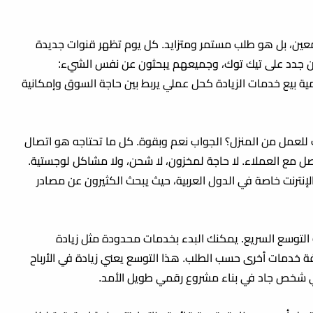
عين، بل هو طلب مستمر ومتزايد. كل يوم تظهر قنوات جديدة
ثرون جدد على تيك توك، وجميعهم يبحثون عن نفس الشيء:
ية بيع خدمات الزيادة كحل عملي يربط بين حاجة السوق وإمكانية
 للعمل من المنزل؟ الجواب نعم وبقوة. كل ما تحتاجه هو اتصال
ة بسيطة للتواصل مع العملاء. لا حاجة لمخزون، لا شحن، ولا مشاكل لوجستية.
لإنترنت
خاصة في الدول العربية، حيث يبحث الكثيرون عن مصادر
، يتميز مجال SMM Panels بإمكانية التوسع السريع. يمكنك البدء بخدمات محدودة مثل زيادة
فة خدمات أخرى حسب الطلب. هذا التوسع يعني زيادة في الأرباح
أي شخص جاد في بناء مشروع رقمي طويل الأمد.